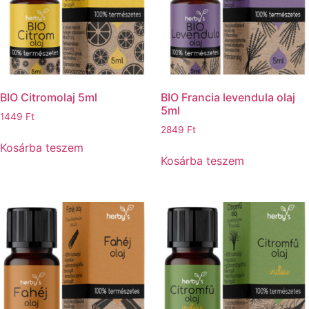
BIO Citromolaj 5ml
BIO Francia levendula olaj
5ml
1449
Ft
2849
Ft
Kosárba teszem
Kosárba teszem