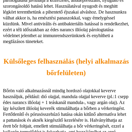
párologtatása javíthatja a közérzetet, antidepresszáns, nyugtató és
szorongásoldó hatású lehet. Használatával nyugodt és meghitt
légkört teremthetünk a pihentető éjszakai alváshoz. De hasznunkra
válhat akkor is, ha emésztési panaszokkal, vagy émelygéssel
küzdünk. Mivel antivirális és antibakteriális hatással is rendelkezhet,
ezért a téli időszakban az édes narancs illóolaj párologtatása
védelmet jelenthet az immunrendszerünknek és enyhítheti a
megfázásos tüneteket.
Külsőleges felhasználás (helyi alkalmazás
bőrfelületen)
Bőrön való alkalmazásnál mindig hordozó olajokkal keverve
használjuk, például: dió olajjal, mandula olajjal keverve (pl.:1 csepp
édes narancs illóolaj + 1 teáskanál mandula-, vagy argán olaj). Az
így készített illóolaj keverék stimulálhatja a bőrben a vérkeringést.
Fertőtlenítő és pórusösszehúzó hatása okán kitűnő alternatíva lehet
a pattanások és aknék kiegészítő kezelésére is. Halványíthatja az
érett bőr foltjait, emellett stimulálhatja a bőr vérkeringését, ezzel a
kollagén termelődést is fokozhatja, ami hozzájárulhat az apró