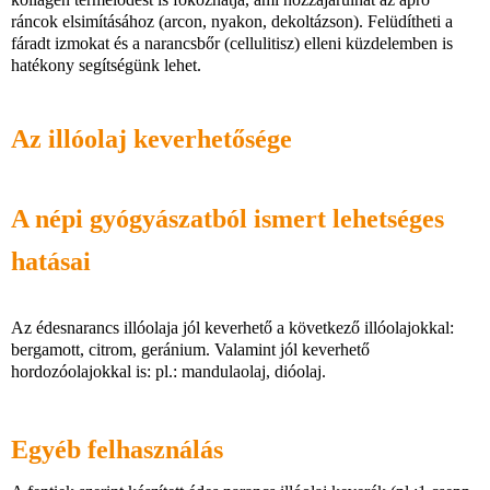
ráncok elsimításához (arcon, nyakon, dekoltázson). Felüdítheti a
fáradt izmokat és a narancsbőr (cellulitisz) elleni küzdelemben is
hatékony segítségünk lehet.
Az illóolaj keverhetősége
A népi gyógyászatból ismert lehetséges
hatásai
Az édesnarancs illóolaja jól keverhető a következő illóolajokkal:
bergamott, citrom, geránium. Valamint jól keverhető
hordozóolajokkal is: pl.: mandulaolaj, dióolaj.
Egyéb felhasználás