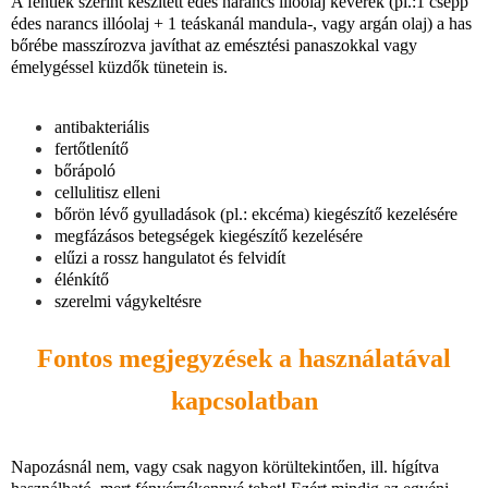
A fentiek szerint készített édes narancs illóolaj keverék (pl.:1 csepp
édes narancs illóolaj + 1 teáskanál mandula-, vagy argán olaj) a has
bőrébe masszírozva javíthat az emésztési panaszokkal vagy
émelygéssel küzdők tünetein is.
antibakteriális
fertőtlenítő
bőrápoló
cellulitisz elleni
bőrön lévő gyulladások (pl.: ekcéma) kiegészítő kezelésére
megfázásos betegségek kiegészítő kezelésére
elűzi a rossz hangulatot és felvidít
élénkítő
szerelmi vágykeltésre
Fontos megjegyzések a használatával
kapcsolatban
Napozásnál nem, vagy csak nagyon körültekintően, ill. hígítva