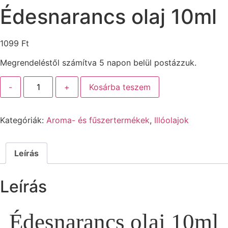
Édesnarancs olaj 10ml
1099
Ft
Megrendeléstől számítva 5 napon belül postázzuk.
-
+
Kosárba teszem
Kategóriák:
Aroma- és fűszertermékek
,
Illóolajok
Leírás
Leírás
Édesnarancs olaj 10ml