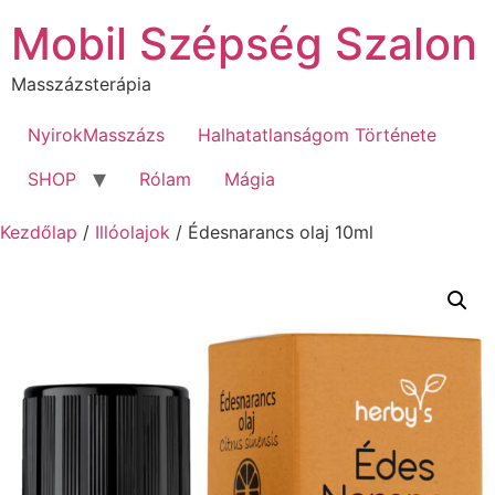
Mobil Szépség Szalon
Masszázsterápia
NyirokMasszázs
Halhatatlanságom Története
SHOP
Rólam
Mágia
Kezdőlap
/
Illóolajok
/ Édesnarancs olaj 10ml