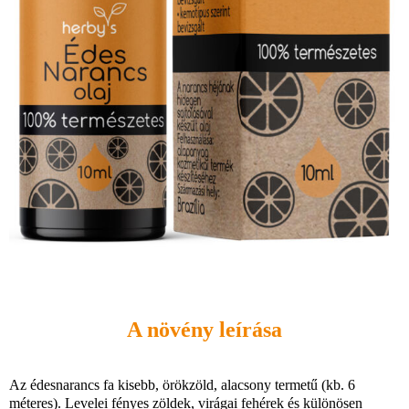
A növény leírása
Az édesnarancs fa kisebb, örökzöld, alacsony termetű (kb. 6
méteres). Levelei fényes zöldek, virágai fehérek és különösen