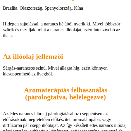
Brazília, Olaszország, Spanyolország, Kína
Hidegen sajtolással, a narancs héjából nyerik ki. Mivel többször
szűrik és tisztítják, mint a narancs illóolajat, ezért intenzívebb az
illata.
Az illóolaj jellemzői
Sárgás-narancsos színű. Mivel állagra híg, ezért könnyen
kicseppenthető az üvegből.
Aromaterápiás felhasználás
(párologtatva, belélegezve)
Az édes narancs illóolaj párologtatásához cseppentsen az
előírásoknak megfelelően előkészített aromalámpába, vagy
diffúzorba pár csepp illóolajat. Az így készített édes narancs illóolaj