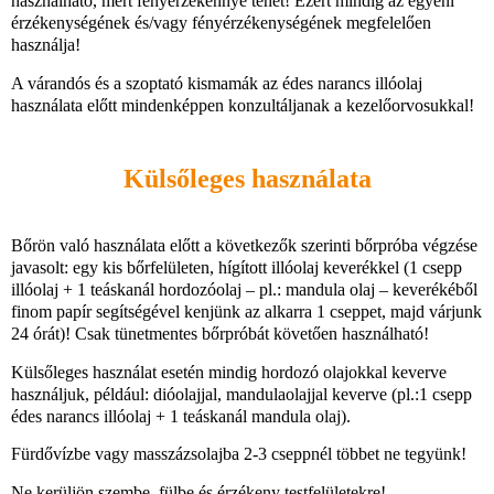
használható, mert fényérzékennyé tehet! Ezért mindig az egyéni
érzékenységének és/vagy fényérzékenységének megfelelően
használja!
A várandós és a szoptató kismamák az édes narancs illóolaj
használata előtt mindenképpen konzultáljanak a kezelőorvosukkal!
Külsőleges használata
Bőrön való használata előtt a következők szerinti bőrpróba végzése
javasolt: egy kis bőrfelületen, hígított illóolaj keverékkel (1 csepp
illóolaj + 1 teáskanál hordozóolaj – pl.: mandula olaj – keverékéből
finom papír segítségével kenjünk az alkarra 1 cseppet, majd várjunk
24 órát)! Csak tünetmentes bőrpróbát követően használható!
Külsőleges használat esetén mindig hordozó olajokkal keverve
használjuk, például: dióolajjal, mandulaolajjal keverve (pl.:1 csepp
édes narancs illóolaj + 1 teáskanál mandula olaj).
Fürdővízbe vagy masszázsolajba 2-3 cseppnél többet ne tegyünk!
Ne kerüljön szembe, fülbe és érzékeny testfelületekre!